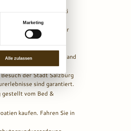
ei Skigebieten, die ✨ Ski
:
Marketing
gut in Radstadt wohnt ihr
Golfurlaub kaum sein.
ßt ihr zahlreiche
en Urlaub im Salzburgerland
Alle zulassen
n Besuch der Stadt Salzburg
erlebnisse sind garantiert.
g gestellt vom Bed &
roatien kaufen. Fahren Sie in