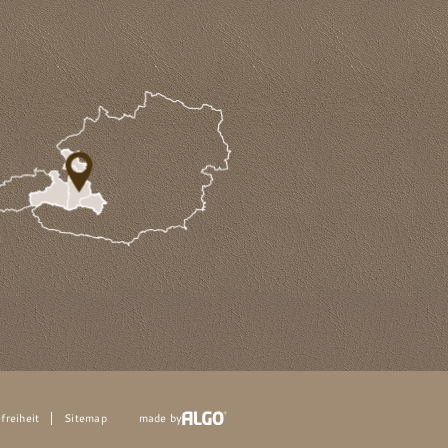
freiheit
Sitemap
made by