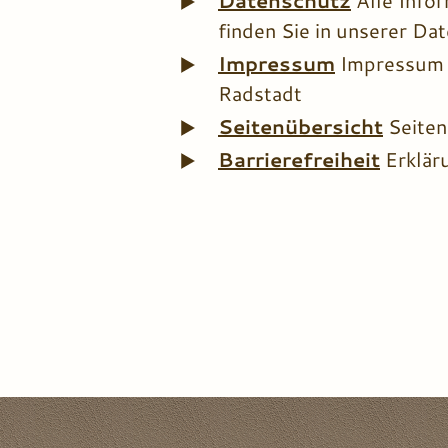
Datenschutz
Alle Info
a
finden Sie in unserer Da
h
Impressum
Impressum 
l
Radstadt
Seitenübersicht
Seiten
Barrierefreiheit
Erklär