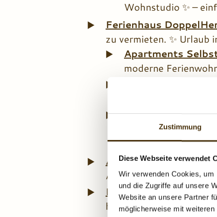
Wohnstudio ✨ – einfa
Ferienhaus DoppelHe
zu vermieten. ✨ Urlaub i
Apartments Selbs
moderne Ferienwohnu
Anfrage
Schnell un
DoppelHerz anfragen
Online Buchung
Si
Selbstversorger im F
Zustimmung
Österreich freuen!
Auszeit zu Zweit
Wenn 
Diese Webseite verwendet 
Aufenthalt bei uns im ✨
Wir verwenden Cookies, um I
und die Zugriffe auf unsere 
Radstadt
Egal, ob ihr d
Website an unsere Partner fü
historischen Charme erle
möglicherweise mit weiteren