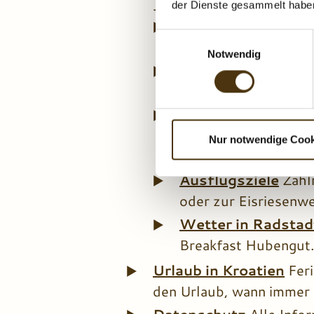
Jahreszeit mit seiner einz
der Dienste gesammelt habe
Skiurlaub nahe der
E
amadé oder ✨ Oberta
Notwendig
i
Golfurlaub direkt 
n
direkt am Golfclub R
w
i
Vorteilskarten
Als
l
Inklusivleistungen 
l
Nur notwendige Cook
in Österreich.
i
g
Ausflugsziele
Zahl
u
oder zur Eisriesenwe
n
Wetter in Radstad
g
s
Breakfast Hubengut
a
Urlaub in Kroatien
Feri
u
den Urlaub, wann immer S
s
w