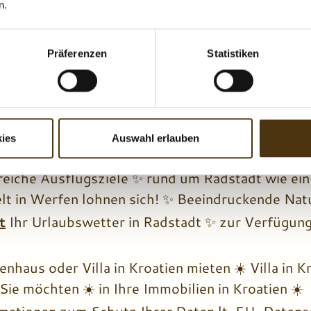
igartigen Vielfalt!
n.
 Piste
Bei uns habt ihr die Wahl zwischen den zw
uern, die euren Skiurlaub unvergesslich machen
Präferenzen
Statistiken
am Golfplatz
Bei uns im Bed & Breakfast Huben
adstadt. ✨ Perfekter könnte die Lage für euren 
 unsere Gäste im Bed & Breakfast Hubengut genie
und Vergünstigungen ✨für einen rundum gelungen
ies
Auswahl erlauben
reiche Ausflugsziele ✨ rund um Radstadt wie ei
lt in Werfen lohnen sich! ✨ Beeindruckende Natur
t
Ihr Urlaubswetter in Radstadt ✨ zur Verfügun
.
enhaus oder Villa in Kroatien mieten ☀️ Villa in K
ie möchten ☀️ in Ihre Immobilien in Kroatien ☀️