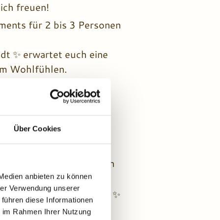
ich freuen!
ments für 2 bis 3 Personen
dt ✨ erwartet euch eine
um Wohlfühlen.
tadt im Ferienhaus
 möglich zurück!
rienwohnung für
 und auf eure Ferien in
Über Cookies
den gehören, dann ist ein
 Medien anbieten zu können
hrer Verwendung unserer
rtlich aktiv seid oder den ✨
 führen diese Informationen
rt euren Urlaub zu jeder
ie im Rahmen Ihrer Nutzung