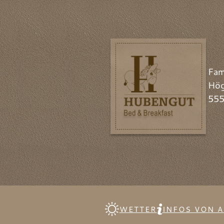
Fam
Hög
555
WETTER
INFOS VON A