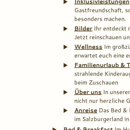
Inklusivleistungen
Gastfreundschaft, so
besonders machen.
Bilder
Ihr entdeckt
Jetzt reinschauen u
Wellness
Im großzü
erwartet euch eine 
Familienurlaub & T
strahlende Kinderaug
beim Zuschauen
Über uns
In unsere
nicht nur herzliche
Anreise
Das Bed & B
im Salzburgerland in
Bed & Breakfast
Im Hu