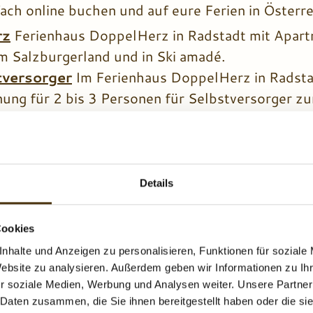
ch online buchen und auf eure Ferien in Österre
rz
Ferienhaus DoppelHerz in Radstadt mit Apart
m Salzburgerland und in Ski amadé.
tversorger
Im Ferienhaus DoppelHerz in Radsta
ng für 2 bis 3 Personen für Selbstversorger z
d unkompliziert euer Wunsch-Apartment in Rads
. ✨ Wir melden uns persönlich und so rasch wie
chert euch euren Urlaub in Radstadt in einer Fe
erienhaus DoppelHerz ✨ – einfach online buchen
Details
ihr euch nach Momenten sehnt, die nur euch bei
Cookies
 Bed & Breakfast Hubengut genau das Richtige.
nhalte und Anzeigen zu personalisieren, Funktionen für soziale
Website zu analysieren. Außerdem geben wir Informationen zu I
ie Berge erkundet, leidenschaftlicher Golfer, spo
r soziale Medien, Werbung und Analysen weiter. Unsere Partner
ben möchtet – unser kleines Städtchen bereiche
 Daten zusammen, die Sie ihnen bereitgestellt haben oder die s