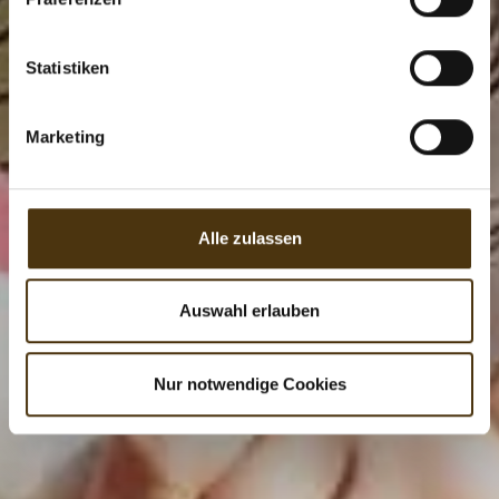
i
l
l
Statistiken
i
g
Marketing
u
n
g
s
Alle zulassen
a
u
s
Auswahl erlauben
w
a
Nur notwendige Cookies
h
l