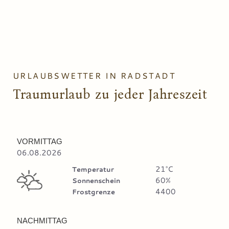
6
@
4
h
9
u
1
b
3
e
3
n
0
g
1
u
URLAUBSWETTER IN RADSTADT
3
t
.
Traumurlaub zu jeder Jahreszeit
a
t
VORMITTAG
06.08.2026
21°C
Temperatur
60%
Sonnenschein
4400
Frostgrenze
NACHMITTAG