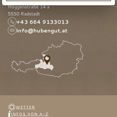
l
Höggenstraße 14 a
5550 Radstadt
+43 664 9133013
info@hubengut.at
WETTER
INFOS VON A-Z