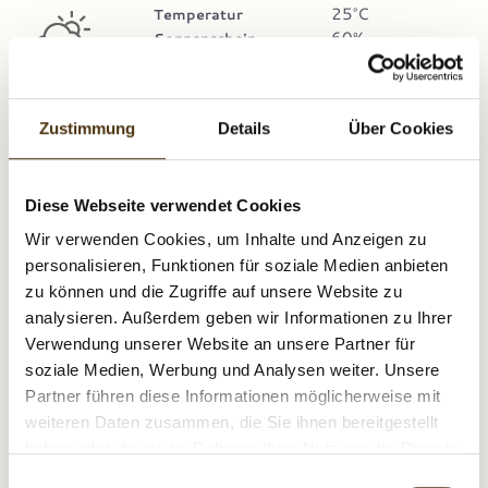
25°C
Temperatur
60%
Sonnenschein
4000
Frostgrenze
SAMSTAG
Zustimmung
Details
Über Cookies
08.08.2026
27°C
Temperatur
90%
Diese Webseite verwendet Cookies
Sonnenschein
4300
Frostgrenze
Wir verwenden Cookies, um Inhalte und Anzeigen zu
personalisieren, Funktionen für soziale Medien anbieten
zu können und die Zugriffe auf unsere Website zu
analysieren. Außerdem geben wir Informationen zu Ihrer
TREND
Verwendung unserer Website an unsere Partner für
↑
Temperatur
soziale Medien, Werbung und Analysen weiter. Unsere
→
Sonnenschein
Partner führen diese Informationen möglicherweise mit
↑
Frostgrenze
weiteren Daten zusammen, die Sie ihnen bereitgestellt
haben oder die sie im Rahmen Ihrer Nutzung der Dienste
gesammelt haben.
E