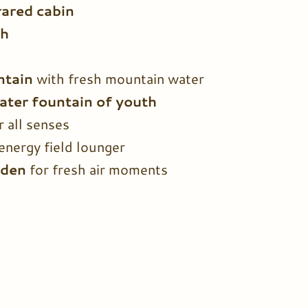
rared cabin
ch
ntain
with fresh mountain water
ter fountain of youth
r all senses
energy field lounger
rden
for fresh air moments