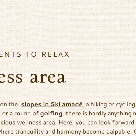
NTS TO RELAX
ess area
y on the
slopes in Ski amadé
, a hiking or cyclin
 or a round of
golfing
, there is hardly anything
acious wellness area. Here, you can look forward
where tranquility and harmony become palpable. 