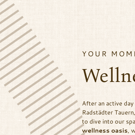
YOUR MOME
Welln
After an active da
Radstädter Tauern,
to dive into our sp
wellness oasis
, 