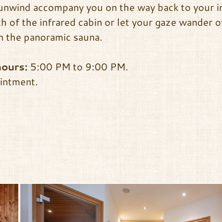
 unwind accompany you on the way back to your i
h of the infrared cabin or let your gaze wander o
n the panoramic sauna.
hours:
5:00 PM to 9:00 PM.
intment.