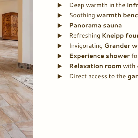
Deep warmth in the
inf
Soothing
warmth ben
Panorama sauna
Refreshing
Kneipp fou
Invigorating
Grander wa
Experience shower
fo
Relaxation room
with 
Direct access to the
ga