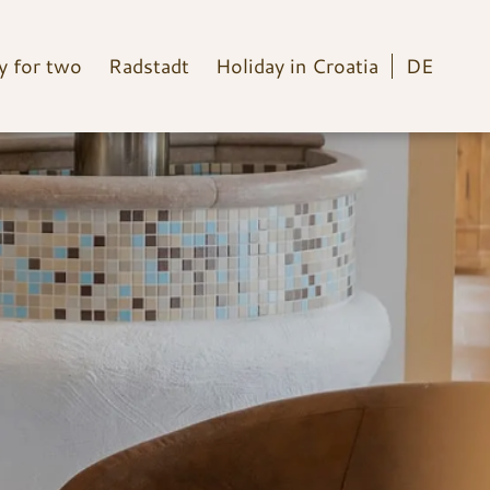
 for two
Radstadt
Holiday in Croatia
DE