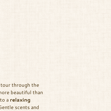
g tour through the
 more beautiful than
 to a
relaxing
Gentle scents and